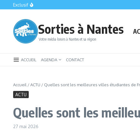
Aller au contenu
Exclusif
Saint-Philbert-de-Grand-Lieu : la petite cité qui cache le plu
Bomb Squad Nantes : la sortie insolite qui met vos nerfs à l’é
Le Parc des Naudières : Un havre de plaisir et d’aventure pr
Sorties à Nantes
AC
Votre média loisirs à Nantes et sa région
ACCUEIL
AGENDA
CONTACT
Accueil
/
ACTU
/
Quelles sont les meilleures villes étudiantes de F
ACTU
Quelles sont les meille
27 mai 2026