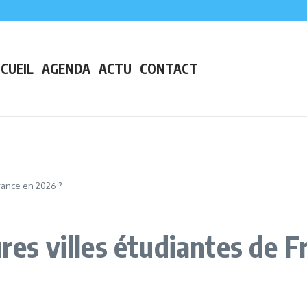
s grand lac de plaine de France
preuve en plein centre-ville
ès de Nantes
CUEIL
AGENDA
ACTU
CONTACT
rance en 2026 ?
ures villes étudiantes de 