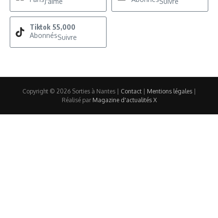
J'aime
Suivre
Tiktok
55,000
Abonnés
Suivre
Copyright © 2026 Sorties à Nantes |
Contact
|
Mentions légales
|
Réalisé par
Magazine d'actualités X