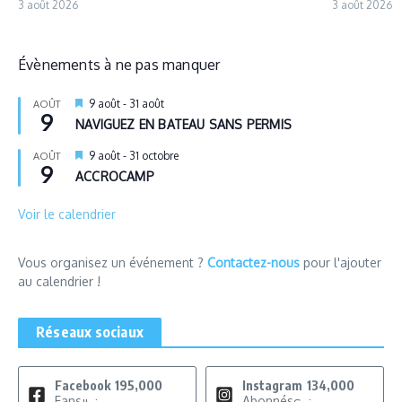
3 août 2026
3 août 2026
Évènements à ne pas manquer
Mis
9 août
-
31 août
AOÛT
9
en
NAVIGUEZ EN BATEAU SANS PERMIS
avant
Mis
9 août
-
31 octobre
AOÛT
9
en
ACCROCAMP
avant
Voir le calendrier
Vous organisez un événement ?
Contactez-nous
pour l'ajouter
au calendrier !
Réseaux sociaux
Facebook
195,000
Instagram
134,000
Fans
Abonnés