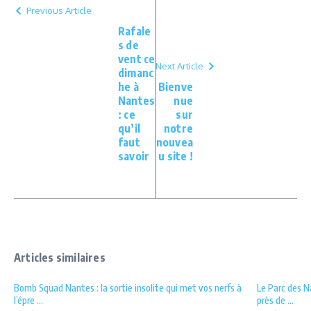
Previous Article
Rafale
s de
vent ce
Next Article
dimanc
he à
Bienve
Nantes
nue
: ce
sur
qu’il
notre
faut
nouvea
savoir
u site !
Articles similaires
Bomb Squad Nantes : la sortie insolite qui met vos nerfs à
Le Parc des N
l’épre ...
près de ...