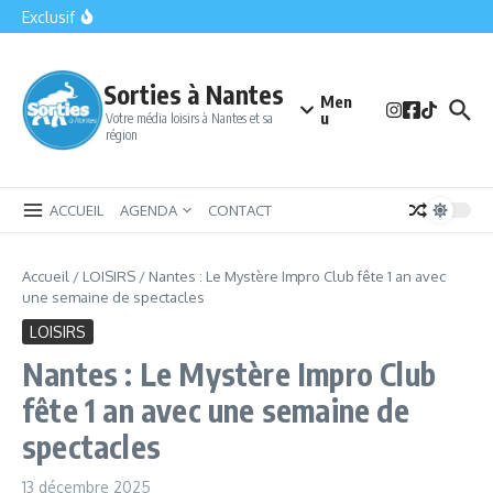
sera fini ?
Aller au contenu
Exclusif
C’est prouvé ! Nantes est bien le centre du monde
Saint-Philbert-de-Grand-Lieu : la petite cité qui cache le plus
grand lac de plaine de France
Bomb Squad Nantes : la sortie insolite qui met vos nerfs à
l’épreuve en plein centre-ville
Sorties à Nantes
Men
u
Votre média loisirs à Nantes et sa
région
ACCUEIL
AGENDA
CONTACT
Accueil
/
LOISIRS
/
Nantes : Le Mystère Impro Club fête 1 an avec
une semaine de spectacles
LOISIRS
Nantes : Le Mystère Impro Club
fête 1 an avec une semaine de
spectacles
13 décembre 2025