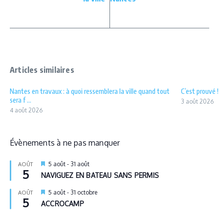
Articles similaires
Nantes en travaux : à quoi ressemblera la ville quand tout
C’est prouvé 
sera f ...
3 août 2026
4 août 2026
Évènements à ne pas manquer
Mis
5 août
-
31 août
AOÛT
5
en
NAVIGUEZ EN BATEAU SANS PERMIS
avant
Mis
5 août
-
31 octobre
AOÛT
5
en
ACCROCAMP
avant