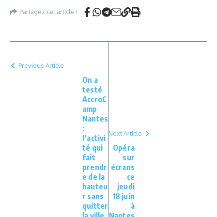
Partagez cet article !
Previous Article
On a
testé
AccroC
amp
Nantes
:
Next Article
l’activi
té qui
Opéra
fait
sur
prendr
écrans
e de la
ce
hauteu
jeudi
r sans
18 juin
quitter
à
la ville
Nantes