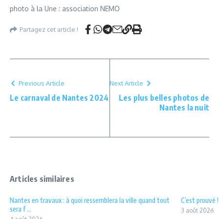
photo à la Une : association NEMO
Partagez cet article !
Previous Article
Next Article
Le carnaval de Nantes 2024
Les plus belles photos de
Nantes la nuit
Articles similaires
Nantes en travaux : à quoi ressemblera la ville quand tout
C’est prouvé 
sera f ...
3 août 2026