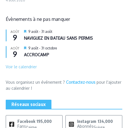
4 août 2026
Évènements à ne pas manquer
Mis
9 août
-
31 août
AOÛT
9
en
NAVIGUEZ EN BATEAU SANS PERMIS
avant
Mis
9 août
-
31 octobre
AOÛT
9
en
ACCROCAMP
avant
Voir le calendrier
Vous organisez un événement ?
Contactez-nous
pour l'ajouter
au calendrier !
Réseaux sociaux
Facebook
195,000
Instagram
134,000
Fans
Abonnés
J'aime
Suivre