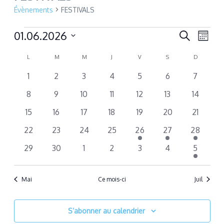
Évènements
FESTIVALS
Évènements
Recherche
01.06.2026
Navig
Recherche
Mois
et
de
Sélectionnez
Calendrier
L
LUNDI
M
MARDI
M
MERCREDI
J
JEUDI
V
VENDREDI
S
SAMEDI
navigation
D
DIMANCH
vues
une
de
date.
Évèn
de
0
0
0
0
0
0
0
1
2
3
4
5
6
7
Évènements
vues
évènements
évènements
évènements
évènements
évènements
évènements
évènem
0
0
0
0
0
0
0
8
9
10
11
12
13
14
Évènemen
évènements
évènements
évènements
évènements
évènements
évènements
évèneme
0
0
0
0
0
0
0
15
16
17
18
19
20
21
évènements
évènements
évènements
évènements
évènements
évènements
évèneme
0
0
0
0
1
1
1
22
23
24
25
26
27
28
évènements
évènements
évènements
évènements
évènement
évènement
évèneme
0
0
0
0
0
0
1
29
30
1
2
3
4
5
évènements
évènements
évènements
évènements
évènements
évènements
évènem
Mai
Ce mois-ci
Juil
S’abonner au calendrier