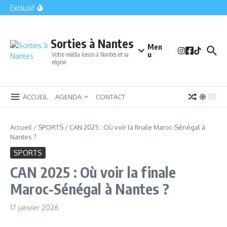
Saint-Philbert-de-Grand-Lieu : la petite cité qui cache le plus
Aller au contenu
Exclusif
grand lac de plaine de France
Bomb Squad Nantes : la sortie insolite qui met vos nerfs à
l’épreuve en plein centre-ville
Le Parc des Naudières : Un havre de plaisir et d’aventure
près de Nantes
Sorties à Nantes
Men
u
Votre média loisirs à Nantes et sa
région
ACCUEIL
AGENDA
CONTACT
Accueil
/
SPORTS
/
CAN 2025 : Où voir la finale Maroc-Sénégal à
Nantes ?
SPORTS
CAN 2025 : Où voir la finale
Maroc-Sénégal à Nantes ?
17 janvier 2026