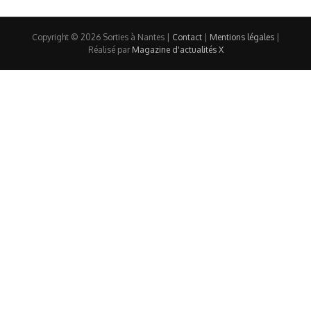
Copyright © 2026 Sorties à Nantes |
Contact
|
Mentions légales
|
Réalisé par
Magazine d'actualités X