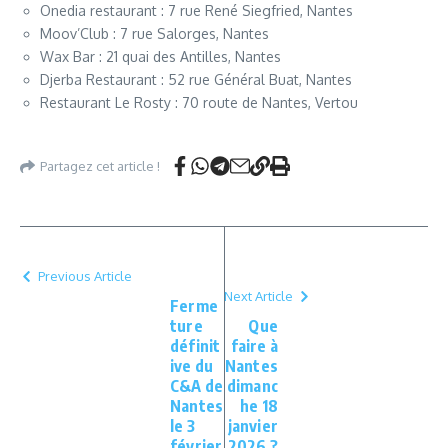
Onedia restaurant : 7 rue René Siegfried, Nantes
Moov’Club : 7 rue Salorges, Nantes
Wax Bar : 21 quai des Antilles, Nantes
Djerba Restaurant : 52 rue Général Buat, Nantes
Restaurant Le Rosty : 70 route de Nantes, Vertou
Partagez cet article !
Previous Article
Next Article
Ferme
ture
Que
définit
faire à
ive du
Nantes
C&A de
dimanc
Nantes
he 18
le 3
janvier
février
2026 ?