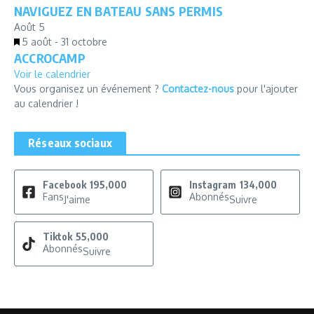
NAVIGUEZ EN BATEAU SANS PERMIS
en
avant
Août
5
Mis
5 août
-
31 octobre
ACCROCAMP
en
avant
Voir le calendrier
Vous organisez un événement ?
Contactez-nous
pour l'ajouter
au calendrier !
Réseaux sociaux
Facebook
195,000
Instagram
134,000
Fans
Abonnés
J'aime
Suivre
Tiktok
55,000
Abonnés
Suivre