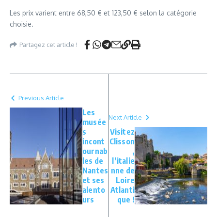
Les prix varient entre 68,50 € et 123,50 € selon la catégorie
choisie.
Partagez cet article !
Previous Article
Les
Next Article
musée
s
Visitez
incont
Clisson
ournab
,
les de
l’italie
Nantes
nne de
et ses
Loire
alento
Atlanti
urs
que !