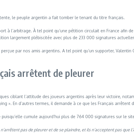
te, le peuple argentin a fait tomber le tenant du titre français.
à l’arbitrage. À tel point qu’une pétition circulait en France afin de fa
tion largement plébiscitée avec plus de 233 000 signatures actuellem
perçue par nos amis argentins. A tel point qu’un supporter, Valentin G
çais arrêtent de pleurer
tiques ciblant l’attitude des joueurs argentins après leur victoire, no
ying ». En d’autres termes, il demande à ce que les Français arrêtent de
e puisqu’elle cumule aujourd’hui plus de 764 000 signatures sur le si
’arrêtent pas de pleurer et de se plaindre, et ils n’acceptent pas que