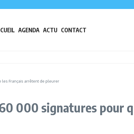
ser un centime
a fini ?
CUEIL
AGENDA
ACTU
CONTACT
 les Français arrêtent de pleurer
760 000 signatures pour q