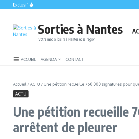
Aller au contenu
Exclusif
Nantes gratuit : le guide des sorties et activités sans dépen
Nantes en travaux : à quoi ressemblera la ville quand tout ser
C’est prouvé ! Nantes est bien le centre du monde
Sorties à Nantes
AC
Votre média loisirs à Nantes et sa région
ACCUEIL
AGENDA
CONTACT
Accueil
/
ACTU
/
Une pétition recueille 760 000 signatures pour que
ACTU
Une pétition recueille 
arrêtent de pleurer