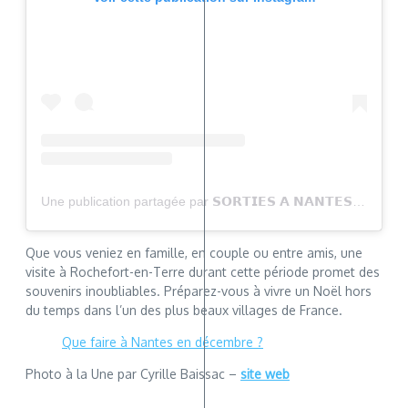
Une publication partagée par 𝗦𝗢𝗥𝗧𝗜𝗘𝗦 𝗔 𝗡𝗔𝗡𝗧𝗘𝗦 (@sortiesanantes)
Que vous veniez en famille, en couple ou entre amis, une
visite à Rochefort-en-Terre durant cette période promet des
souvenirs inoubliables. Préparez-vous à vivre un Noël hors
du temps dans l’un des plus beaux villages de France​​​​.
Que faire à Nantes en décembre ?
Photo à la Une par Cyrille Baissac –
site web