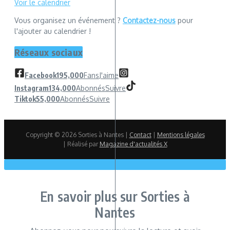
Voir le calendrier
Vous organisez un événement ?
Contactez-nous
pour
l'ajouter au calendrier !
Réseaux sociaux
Facebook
195,000
Fans
J'aime
Instagram
134,000
Abonnés
Suivre
Tiktok
55,000
Abonnés
Suivre
Copyright © 2026 Sorties à Nantes |
Contact
|
Mentions légales
| Réalisé par
Magazine d'actualités X
En savoir plus sur Sorties à
Nantes