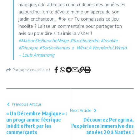
magique, elle attire les curieux depuis des années. Et
aujourd’hui, on te dévoile même un aperçu de son
jardin enchanteur… 🌳💫 👉 Tu connaissais ce lieu
insolite ? Laisse un commentaire pour partager ton
avis ou pour dire si tu irais la visiter !
#MaisonDeBlancheNeige
#SucéSurErdre
#Insolite
#Féerique
#SortiesNantes
♬ What A Wonderful World
– Louis Armstrong
Partagez cet article !
Previous Article
Next Article
« Un Décembre Magique » :
un programme féerique
Découvrez Peregrina,
inédit offert par les
l’expérience immersive des
commerçants
années 20 à Nantes !