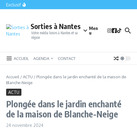
Saint-Philbert-de-Grand-Lieu : la petite cité qui cache le plus
Aller au contenu
Exclusif
grand lac de plaine de France
Bomb Squad Nantes : la sortie insolite qui met vos nerfs à
l’épreuve en plein centre-ville
Le Parc des Naudières : Un havre de plaisir et d’aventure
près de Nantes
Sorties à Nantes
Men
u
Votre média loisirs à Nantes et sa
région
ACCUEIL
AGENDA
CONTACT
Accueil
/
ACTU
/
Plongée dans le jardin enchanté de la maison de
Blanche-Neige
ACTU
Plongée dans le jardin enchanté
de la maison de Blanche-Neige
24 novembre 2024