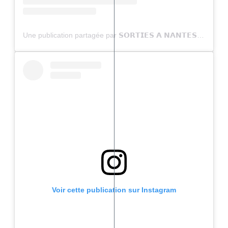
Une publication partagée par 𝗦𝗢𝗥𝗧𝗜𝗘𝗦 𝗔 𝗡𝗔𝗡𝗧𝗘𝗦 (@sortiesanantes)
Voir cette publication sur Instagram