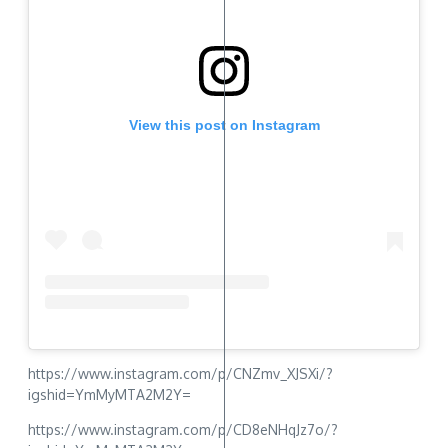
View this post on Instagram
https://www.instagram.com/p/CNZmv_XJSXi/?
igshid=YmMyMTA2M2Y=
https://www.instagram.com/p/CD8eNHqJz7o/?