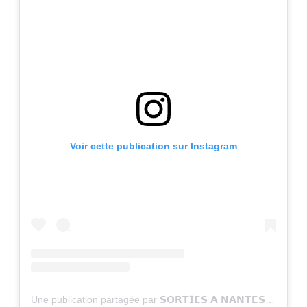
Voir cette publication sur Instagram
Une publication partagée par 𝗦𝗢𝗥𝗧𝗜𝗘𝗦 𝗔 𝗡𝗔𝗡𝗧𝗘𝗦 (@sortiesanantes)