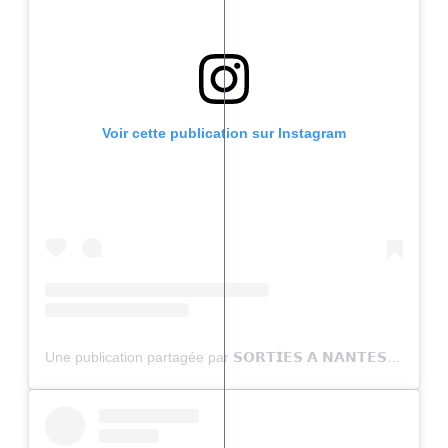
Voir cette publication sur Instagram
Une publication partagée par 𝗦𝗢𝗥𝗧𝗜𝗘𝗦 𝗔 𝗡𝗔𝗡𝗧𝗘𝗦 (@sortiesanantes)