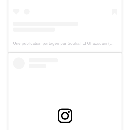
Une publication partagée par Souhail El Ghazouani (@souhail_elghazouani)