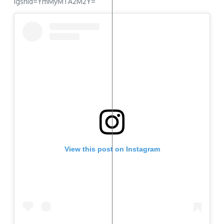
igshid=YmMyMTA2M2Y=
View this post on Instagram