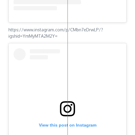
https://www.instagram.com/p/CMbn7eDrwLP/?
igshid=YmMyMTA2M2Y=
View this post on Instagram