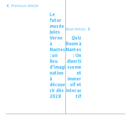
Previous Article
Le
futur
musée
Next Article
Jules
Verne
Quiz
à
Room à
Nantes
Nantes
: un
: Un
lieu
diverti
d’imagi
sseme
nation
nt
à
immer
découv
sif et
rir dès
interac
2028
tif