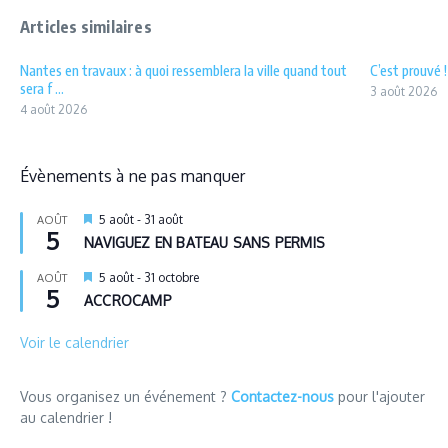
Articles similaires
Nantes en travaux : à quoi ressemblera la ville quand tout
C’est prouvé 
sera f ...
3 août 2026
4 août 2026
Évènements à ne pas manquer
Mis
5 août
-
31 août
AOÛT
5
en
NAVIGUEZ EN BATEAU SANS PERMIS
avant
Mis
5 août
-
31 octobre
AOÛT
5
en
ACCROCAMP
avant
Voir le calendrier
Vous organisez un événement ?
Contactez-nous
pour l'ajouter
au calendrier !