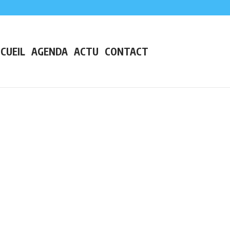
s grand lac de plaine de France
preuve en plein centre-ville
ès de Nantes
CUEIL
AGENDA
ACTU
CONTACT