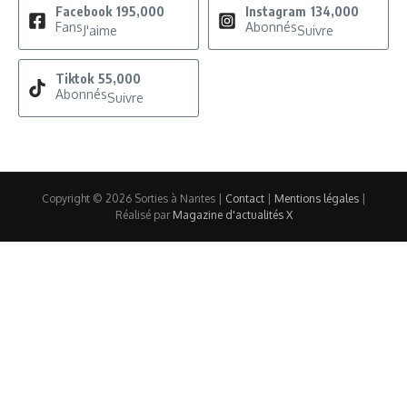
Facebook
195,000
Instagram
134,000
Fans
Abonnés
J'aime
Suivre
Tiktok
55,000
Abonnés
Suivre
Copyright © 2026 Sorties à Nantes |
Contact
|
Mentions légales
|
Réalisé par
Magazine d'actualités X