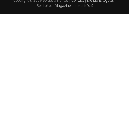
Copyright © 2026 Sorties à Nantes |
Contact
|
Mentions légales
|
Réalisé par
Magazine d'actualités X