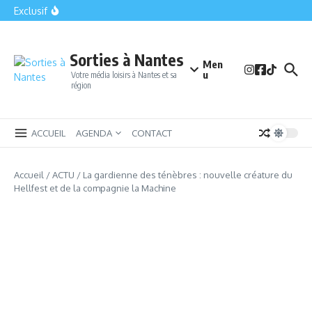
Saint-Philbert-de-Grand-Lieu : la petite cité qui cache le plus
Aller au contenu
Exclusif
grand lac de plaine de France
Bomb Squad Nantes : la sortie insolite qui met vos nerfs à
l’épreuve en plein centre-ville
Le Parc des Naudières : Un havre de plaisir et d’aventure
près de Nantes
Sorties à Nantes
Men
u
Votre média loisirs à Nantes et sa
région
ACCUEIL
AGENDA
CONTACT
Accueil
/
ACTU
/
La gardienne des ténèbres : nouvelle créature du
Hellfest et de la compagnie la Machine