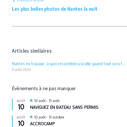
Previous Article
Les plus belles photos de Nantes la nuit
Articles similaires
Nantes en travaux : à quoi ressemblera la ville quand tout sera f ...
9 août 2026
Évènements à ne pas manquer
Mis
10 août
-
31 août
AOÛT
10
en
NAVIGUEZ EN BATEAU SANS PERMIS
avant
Mis
10 août
-
31 octobre
AOÛT
10
en
ACCROCAMP
avant