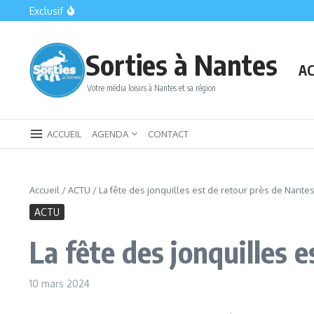
Aller au contenu
Exclusif
Que faire à Nantes et sa région au mois d’août 2026 : notr
Nantes gratuit : le guide des sorties et activités sans dépen
C’est prouvé ! Nantes est bien le centre du monde
Sorties à Nantes
AC
Votre média loisirs à Nantes et sa région
ACCUEIL
AGENDA
CONTACT
Accueil
/
ACTU
/
La fête des jonquilles est de retour près de Nantes
ACTU
La fête des jonquilles 
10 mars 2024