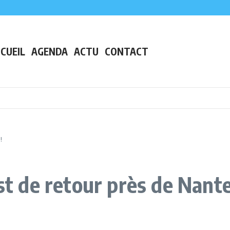
e agenda complet des sorties
ser un centime
CUEIL
AGENDA
ACTU
CONTACT
!
est de retour près de Nant