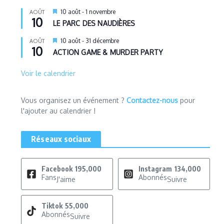
Mis
10 août
-
1 novembre
AOÛT
10
en
LE PARC DES NAUDIÈRES
avant
Mis
10 août
-
31 décembre
AOÛT
10
en
ACTION GAME & MURDER PARTY
avant
Voir le calendrier
Vous organisez un événement ?
Contactez-nous
pour
l'ajouter au calendrier !
Réseaux sociaux
Facebook
195,000
Instagram
134,000
Fans
Abonnés
J'aime
Suivre
Tiktok
55,000
Abonnés
Suivre