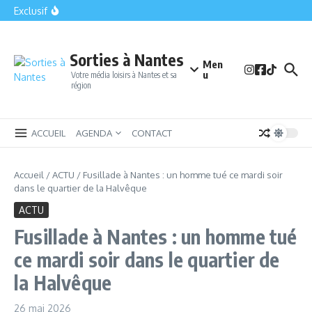
Bomb Squad Nantes : la sortie insolite qui met vos nerfs à
Aller au contenu
Exclusif
l’épreuve en plein centre-ville
Le Parc des Naudières : Un havre de plaisir et d’aventure
près de Nantes
Ligue 2 : toutes les dates à retenir pour suivre le FC Nantes
cette saison
Sorties à Nantes
Men
u
Votre média loisirs à Nantes et sa
région
ACCUEIL
AGENDA
CONTACT
Accueil
/
ACTU
/
Fusillade à Nantes : un homme tué ce mardi soir
dans le quartier de la Halvêque
ACTU
Fusillade à Nantes : un homme tué
ce mardi soir dans le quartier de
la Halvêque
26 mai 2026