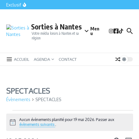
Bomb Squad Nantes : la sortie insolite qui met vos nerfs à
Aller au contenu
Exclusif
l’épreuve en plein centre-ville
Le Parc des Naudières : Un havre de plaisir et d’aventure
près de Nantes
Ligue 2 : toutes les dates à retenir pour suivre le FC Nantes
cette saison
Sorties à Nantes
Men
u
Votre média loisirs à Nantes et sa
région
ACCUEIL
AGENDA
CONTACT
SPECTACLES
Évènements
SPECTACLES
Évènements for 19 mai 2026
Aucun évènements planifié pour 19 mai 2026. Passer aux
Notice
évènements suivants
.