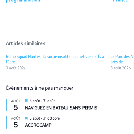
Articles similaires
Bomb Squad Nantes : la sortie insolite qui met vos nerfs à
Le Parc des N
l’épre ...
près de ...
3 août 2026
3 août 2026
Évènements à ne pas manquer
Mis
5 août
-
31 août
AOÛT
5
en
NAVIGUEZ EN BATEAU SANS PERMIS
avant
Mis
5 août
-
31 octobre
AOÛT
5
en
ACCROCAMP
avant