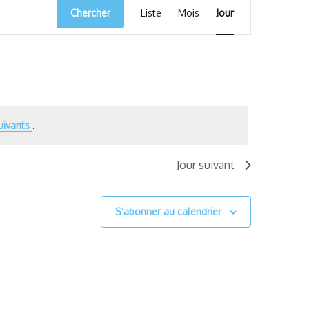
Navigation
Chercher
Liste
Mois
Jour
de
vues
Évènement
uivants
.
Jour suivant
S’abonner au calendrier