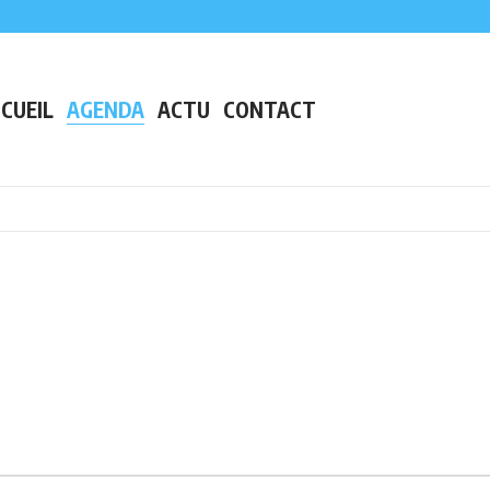
s grand lac de plaine de France
preuve en plein centre-ville
ès de Nantes
CUEIL
AGENDA
ACTU
CONTACT